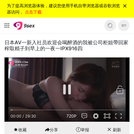
为了提高浏览器体验，建议您使用手机自带浏览器或谷歌浏览
器访问，
点击下载
en
日本AV一新入社员欢迎会喝醉酒的我被公司柜姐帶回家
榨取精子到早上的一夜一IPX916四
720P
00:00
/
29:30
收藏
分享
举报
刷新